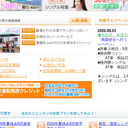
北
越
2026.08.03
・北陸
◆鳥取県 東雲学
『鳥取砂丘へ行く
ンペーン』
●対象入校日：9月
■校内寮ツイン
AT車 税込23
サーチ
安心ダイヤル
■校内寮シングル
時の注意事項
お支払い方法
AT車 税込23
ビスの流れ
合宿提携校（114校）一覧
★シングルは、2
運転免許クレジット
ざいます（シング
T
MT車をご希望の方
普通二輪免許を所持
※保証内容・往復
※2人部屋または
す。あらかじめご
026年夏休み8月激安
2026年夏休み9月前半
格安・激安シン