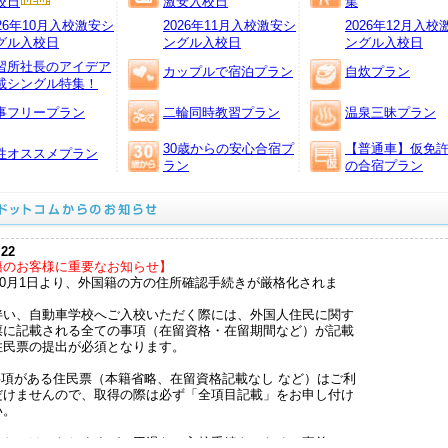
校日
激安入校日
集
2026.08.03
◆
竹原自動車学校
026年10月入校激安シ
2026年11月入校激安シ
2026年12月入校
◆広島県 竹原自
グル入校日
ングル入校日
ングル入校日
『普通二輪MT車 
習所社長のアイデア
●受付開始日：8月
カップルで宿泊プラン
自炊プラン
載シングル特集！
●対象入校日：9月
普通二輪MT車取
事フリープラン
二輪同時教習プラン
温泉三昧プラン
引！
2026.07.27
30歳からの安心合宿プ
【普通車】仮免
性オススメプラン
◆広島県 竹原自
ラン
の合宿プラン
『期間限定割引 普
●受付開始日：202
入校日：9月13日
引！
.22
【女性の方必見！
籍のお客様に重要なお知らせ】
●入校日：9月13
年10月1日より、外国籍の方の住所確認手続きが厳格化されま
円割引！
●入校日：9月20
伴い、自動車学校へご入校いただく際には、外国人住民に関す
円割引！
票に記載される全ての事項（在留資格・在留期間など）が記載
2026.06.22
住民票の提出が必須となります。
◆静岡県 静岡菊
『自炊シングルお
事項がある住民票（本籍省略、在留資格記載なし など）はご利
●入校日：9月22
だけませんので、取得の際は必ず「全項目記載」をお申し付け
■自炊シングル
い。
AT車
250,
MT車
290,
をおかけいたしますが、円滑なご入校手続きのため、事前にご