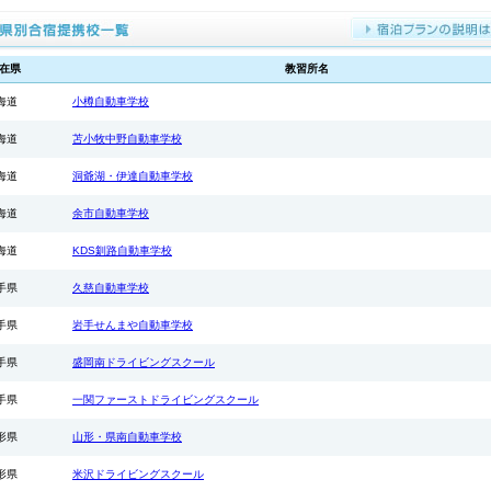
ださいますようお願い申し上げます。
※自動二輪免許所
◆仮免許申請交付
2026.05.08
在県
教習所名
◆香川県 かがわ
海道
小樽自動車学校
『25歳以下限定
●入校日
AT車：6月10日・
海道
苫小牧中野自動車学校
日・18日
MT車：6月8日・1
海道
洞爺湖・伊達自動車学校
日・16日
■ツイン（バス・
海道
余市自動車学校
AT車
220,
MT車
247,
海道
KDS釧路自動車学校
■シングル（バス
AT車
220,0
手県
久慈自動車学校
MT車
247,
手県
岩手せんまや自動車学校
※保証内容は通常
※グループ割引と
手県
盛岡南ドライビングスクール
※25歳以下の方
※普通二輪免許を所
手県
一関ファーストドライビングスクール
2026.04.21
形県
山形・県南自動車学校
◆茨城県 ドライ
『人気のドライビ
形県
米沢ドライビングスクール
25歳以下限定キ