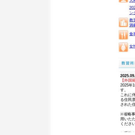
入
2
ン
教
満
食
女
2025.09
【外国
2025
す。
これに
る住民
された
※省略
用いた
くださ
お手数