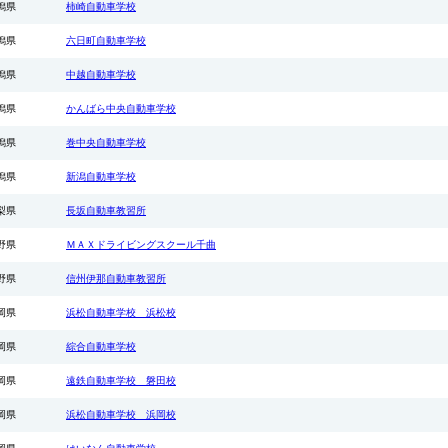
潟県
柿崎自動車学校
食事（規定+2泊
※保証を超えた場
潟県
六日町自動車学校
欠席された場合に
※61歳以上の方
潟県
中越自動車学校
定員数に限りがご
潟県
かんばら中央自動車学校
2026.03.31
潟県
巻中央自動車学校
◆埼玉県 あずま
『東京から近い！6
潟県
新潟自動車学校
月)』
●入校日：7月1日
校
梨県
長坂自動車教習所
■相部屋（男性限
ＡＴ車
税込25
野県
ＭＡＸドライビングスクール千曲
ＭＴ車
税込
■シングル（男性
野県
信州伊那自動車教習所
ＡＴ車
税込2
ＭＴ車
税込2
岡県
浜松自動車学校 浜松校
■ホテルシングル
ＡＴ車
税込31
岡県
綜合自動車学校
ＭＴ車
税込35
※自動二輪免許所持
岡県
遠鉄自動車学校 磐田校
※グル割との併用
※保証内容は通常
岡県
浜松自動車学校 浜岡校
◇仮免許申請交付
2026.04.01