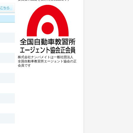
持も同料金となります。
料金は別途必要です。
自動車学校◆
 校内宿舎入校日限定キャンペーン！』
17日、7月8日、10月7日・14日、11月11
5日、7月6日、10月5日・12日、11月9
トイレ付）
株式会社ナンバメイトは一般社団法人
000円（税込242,000円）
全国自動車教習所エージェント協会の正
会員です
000円（税込271,700円）
・トイレ付）
00
円（税込242,000円）
000円（税込271,700円）
プランと同じです。
の併用はできません。
限定となります。
持されている方は税込22,000円引
ビングスクール那珂◆
ングスクール那珂 入校日限定特割』
ャンペーン