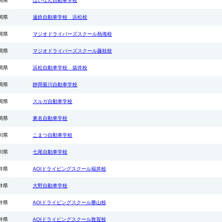
岡県
はいなん自動車学校
◆
大宮自動車教習
『準中型 特別キ
岡県
遠鉄自動車学校 浜松校
対象入校日：2026
の期間中の入校日
岡県
マジオドライバーズスクール熱海校
★取得免許：準中
岡県
マジオドライバーズスクール藤枝校
●所持免許：免
シングル・・・税
岡県
浜松自動車学校 袋井校
385,000円）
●所持免許：普
シングル・・・税
岡県
静岡菊川自動車学校
319,000円）
●所持免許：普
岡県
スルガ自動車学校
シングル・・・税
165,000円）
岡県
東名自動車学校
※女性限定宿舎･
川県
こまつ自動車学校
ラス5,000円（税
川県
七尾自動車学校
■保証内容（25
技能教習･･･最短
井県
AOIドライビングスクール福井校
技能検定･･･合格
宿泊食事･･･規定
井県
大野自動車学校
■保証内容（26～
井県
AOIドライビングスクール勝山校
技能教習･･･最短
技能検定･･･各2
宿泊食事･･･規定
井県
AOIドライビングスクール敦賀校