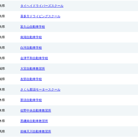
●入校日：2026年
島県
タイヘイドライバーズスクール
期間中の入校日
■自炊シングル・
島県
喜多方ドライビングスクール
舎ソレイユ利用、
AT車⇒
23
島県
富久山自動車学校
MT車⇒
28
島県
南湖自動車学校
★25歳以下の学生
き!(学生証の持参要
島県
白河自動車学校
※普通二輪免許所
※技能教習・技能
島県
会津平和自動車学校
同様です。
城県
大宮自動車教習所
2026.08.03
◆
竹原自動車学校
城県
友部自動車学校
◆広島県 竹原自
『準中型 期間限
木県
さくら那須モータースクール
●受付開始日：8
●対象入校日：9月
木県
那須自動車学校
日
・準中型（免許な
木県
佐野中央自動車教習所
割引！
・準中型（普通M
木県
黒磯南自動車教習所
2026.04.01
◆
大宮自動車教習
馬県
前橋天川自動車教習所
『大型二種 特別