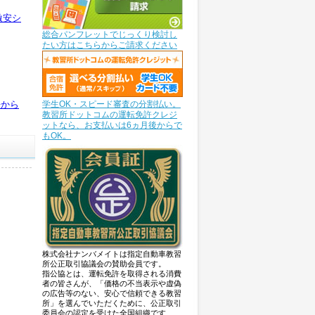
◆
激安シ
動車学校◆
総合パンフレットでじっくり検討し
5,000円期間限定割引キャンペーン』
たい方はこちらからご請求ください
3日(月)～
13日～10月31日までの全入校日
得でご入校される方を対象に
税込5,000円割
許から
学生OK・スピード審査の分割払い。
動車学校◆
教習所ドットコムの運転免許クレジ
通AT車 5,000円割引キャンペーン』
ットなら、お支払いは6ヵ月後からで
6年7月27日から
もOK。
～10月31日の期間の入校日は
税込5,000円割
女性割と併用で最大割引あり】
日～9月19日の期間の入校は
最大
税込10,000
日～10月31日の期間の入校は
最大
税込15,000
川自動車学校◆
株式会社ナンバメイトは指定自動車教習
すすめ入校日』
所公正取引協議会の賛助会員です。
日～12月14日の期間内の入校日
指公協とは、運転免許を取得される消費
者の皆さんが、「価格の不当表示や虚偽
の広告等のない、安心で信頼できる教習
000円（税込275,000円）
所」を選んでいただくために、公正取引
000円（税込319,000円）
委員会の認定を受けた全国組織です