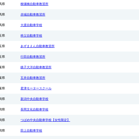
対象入校日：2026
馬県
柳瀬橋自動車教習所
の期間中の入校日
★取得免許：大型
馬県
赤城自動車教習所
●所持免許：
シングル・・・税
馬県
大渡自動車学校
330,000円）
●所持免許：
玉県
秩父自動車学校
シングル・・・税
407,000円）
玉県
あずまえん自動車教習所
●所持免許：中型
シングル・・・税
玉県
行田自動車教習所
462,000円）
●所持免許：準
シングル・・・税
葉県
銚子大洋自動車教習所
473,000円）
●所持免許：準中
葉県
五井自動車教習所
シングル・・・税
517,000円）
葉県
君津モータースクール
※女性限定宿舎･
潟県
新潟中央自動車学校
ラス5,000円（税
潟県
長岡文化自動車学校
■保証内容・・・
技能教習（最短+
潟県
つばめ中央自動車学校【女性限定】
宿泊食事（規定+
潟県
田上自動車学校
■保証内容・・・
技能教習（最短+