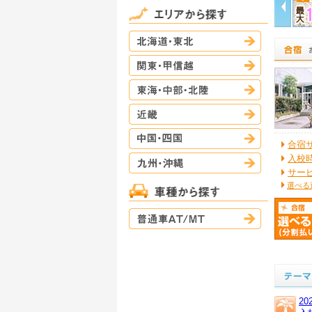
北海道・東
関東・甲信
東海・中部
近畿
中国・四国
合宿
九州・沖縄
入校
サー
選べる
普通車AT/M
2