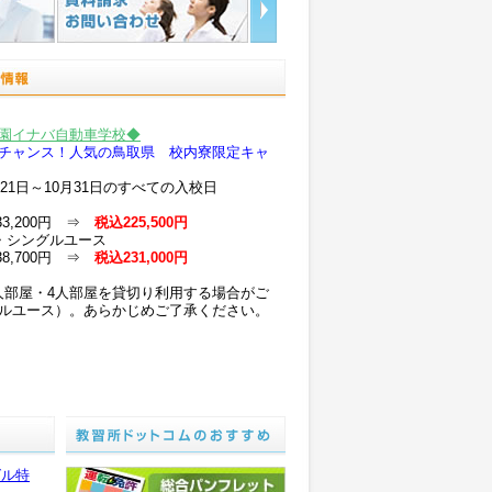
園イナバ自動車学校◆
チャンス！人気の鳥取県 校内寮限定キャ
21日～10月31日のすべての入校日
3,200円 ⇒
税込225,500円
・シングルユース
8,700円 ⇒
税込231,000円
人部屋・4人部屋を貸切り利用する場合がご
ルユース）。あらかじめご了承ください。
は税込55,000円アップ
されている方は税込11,000円引
交通費支給額は通常プランと同様です。
4人部屋の貸切利用となる場合がございま
了承ください。
グル特