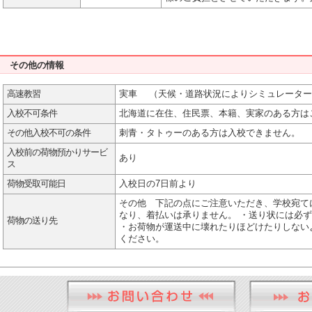
その他の情報
高速教習
実車 （天候・道路状況によりシミュレーター
入校不可条件
北海道に在住、住民票、本籍、実家のある方は
その他入校不可の条件
刺青・タトゥーのある方は入校できません。
入校前の荷物預かりサービ
あり
ス
荷物受取可能日
入校日の7日前より
その他 下記の点にご注意いただき、学校宛て
なり、着払いは承りません。 ・送り状には必
荷物の送り先
・お荷物が運送中に壊れたりほどけたりしない
ください。