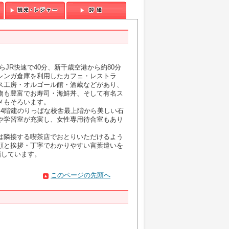
JR快速で40分、新千歳空港から約80分
レンガ倉庫を利用したカフェ・レストラ
ス工房・オルゴール館・酒蔵などがあり、
物も豊富でお寿司・海鮮丼、そして有名ス
メもそろいます。
、4階建のりっぱな校舎最上階から美しい石
や学習室が充実し、女性専用待合室もあり
は隣接する喫茶店でおとりいただけるよう
顔と挨拶・丁寧でわかりやすい言葉遣いを
指しています。
このページの先頭へ