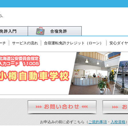
ーチ
サービスの流れ
合宿運転免許クレジット（ローン）
安心ダイヤ
北
越
・北陸
お申込みの前に必ずこちら（
ご規約事項
・
入校資格