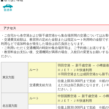
取り扱い車種
アクセス
・ご自宅から各空港および新千歳空港から集合場所間の交通についてはお客
・交通費支給額は、教習所の定めた金額または指定ルート利用時の金額です
利用などで追加料金が発生した場合は自己負担となります。
・ご利用いただく交通機関の時刻や集合場所等は、ご予約後にお送りする「
・教習料金お支払い後、交通機関が満席の場合、入校日の変更をお願いする
ださい。
羽田空港 ⇔ 新千歳空港 ⇔ 小樽築
ルート
※ＪＥＴ・ＪＲ快速利用
※羽田空港または成田空港から新千
東京方面
往復上限30,000円まで支給 ※
交通費支給方法
えた分は自己負担となります。(Ｊ
ださい。)
中部国際空港 ⇔ 新千歳空港 ⇔ 小
ルート
※ＪＥＴ・ＪＲ快速利用
名古屋方面
往復上限30,000円まで支給 ※