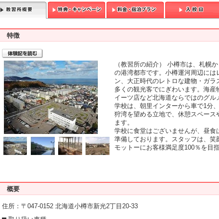
特徴
T
（教習所の紹介） 小樽市は、札幌から
の港湾都市です。小樽運河周辺には
ン、大正時代のレトロな建物・ガラ
多くの観光客でにぎわいます。海産
イーツ店など北海道ならではのグル
学校は、朝里インターから車で1分
狩湾を望める立地で、休憩スペース
ます。
学校に食堂はございませんが、昼食
準備しております。スタッフは、笑
モットーにお客様満足度100％を目
概要
住所：〒047-0152 北海道小樽市新光2丁目20-33