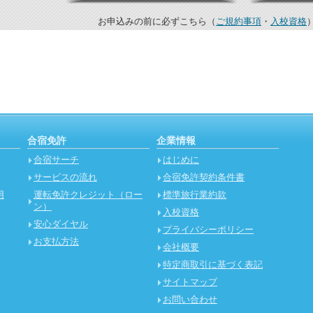
お申込みの前に必ずこちら（
ご規約事項
・
入校資格
合宿免許
企業情報
合宿サーチ
はじめに
サービスの流れ
合宿免許契約条件書
用
運転免許クレジット（ロー
標準旅行業約款
ン）
入校資格
安心ダイヤル
プライバシーポリシー
お支払方法
会社概要
特定商取引に基づく表記
サイトマップ
お問い合わせ