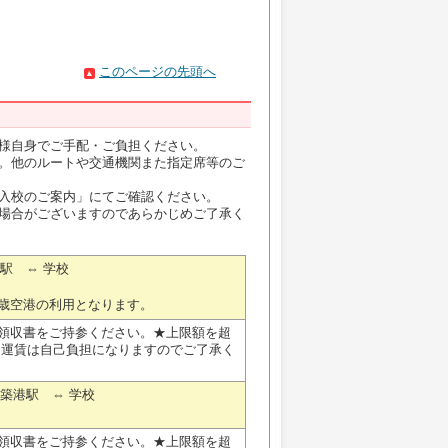
このページの先頭へ
様自身でご手配・ご負担ください。
。他のルートや交通機関また指定席等のご
入校のご案内」にてご確認ください。
場合がございますのであらかじめご了承く
港駅 ⇔ 学校
歳空港の利用となります。
紙の領収書をご持参ください。★上限額を超
Ｒ運賃は自己負担になりますのでご了承く
樽築港駅 ⇔ 学校
紙の領収書をご持参ください。★上限額を超