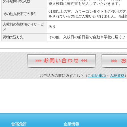
欠格期間中の入校
※入校時に誓約書を記入していただきます。
61歳以上の方、カラーコンタクトをご使用の
その他入校不可の条件
をされている方はご入校いただけません。※刺
入校前の荷物預かりサービ
あり
ス
荷物の送り先
その他 入校日の前日着で自動車学校に届くよ
お申込みの前に必ずこちら（
ご規約事項
・
入校資格
合宿免許
企業情報