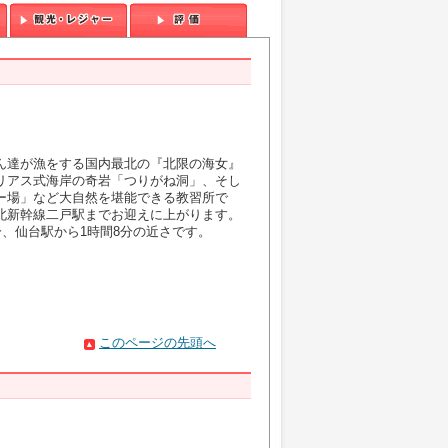
ん達が漁をする国内最北の『北限の海女』
リアス式海岸の奇岩「つりがね洞」、そし
ー場」など大自然を堪能できる教習所で
北新幹線二戸駅までお迎えに上がります。
分、仙台駅から1時間8分の近さです。
このページの先頭へ