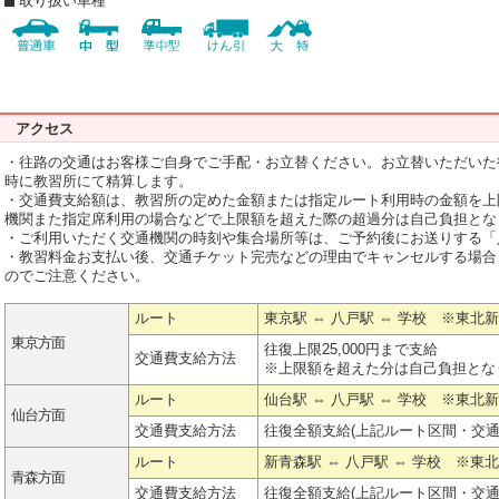
取り扱い車種
アクセス
・往路の交通はお客様ご自身でご手配・お立替ください。お立替いただいた
時に教習所にて精算します。
・交通費支給額は、教習所の定めた金額または指定ルート利用時の金額を上
機関また指定席利用の場合などで上限額を超えた際の超過分は自己負担とな
・ご利用いただく交通機関の時刻や集合場所等は、ご予約後にお送りする「
・教習料金お支払い後、交通チケット完売などの理由でキャンセルする場合
のでご注意ください。
ルート
東京駅 ⇔ 八戸駅 ⇔ 学校 ※東北
東京方面
往復上限25,000円まで支給
交通費支給方法
※上限額を超えた分は自己負担とな
ルート
仙台駅 ⇔ 八戸駅 ⇔ 学校 ※東北
仙台方面
交通費支給方法
往復全額支給(上記ルート区間・交
ルート
新青森駅 ⇔ 八戸駅 ⇔ 学校 ※東
青森方面
交通費支給方法
往復全額支給(上記ルート区間・交