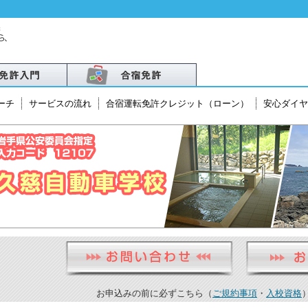
ーチ
サービスの流れ
合宿運転免許クレジット（ローン）
安心ダイヤ
北
越
・北陸
お申込みの前に必ずこちら（
ご規約事項
・
入校資格