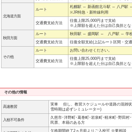
札幌駅 ⇔ 新函館北斗駅 ⇔ 八戸駅 
ルート
※JR特急・新幹線利用
北海道方面
往復上限25,000円まで支給
交通費支給方法
※上限額を超えた分は自己負担とな
ルート
秋田駅 ⇔ 盛岡駅 ⇔ 八戸駅 ⇔ 
秋田方面
交通費支給方法
往復全額支給(上記ルート区間・交
ルート
お問い合わせください。
その他
往復上限25,000円まで支給
交通費支給方法
※上限額を超えた分は自己負担とな
その他の情報
実車 但し、教習スケジュールや道路の混雑状
高速教習
雪時期は必ずシミュレーター)
久慈市･洋野町･葛巻町･岩泉町･軽米町･野田村
入校不可条件
民票、本籍のある方
欠格期間終了2ヵ月前よりご入校可 ※要相談