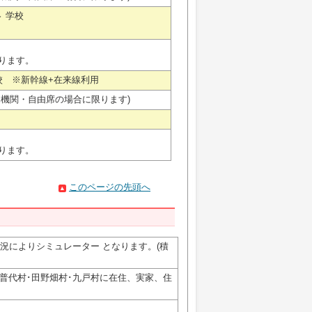
⇔ 学校
ります。
学校 ※新幹線+在来線利用
通機関・自由席の場合に限ります)
ります。
このページの先頭へ
況によりシミュレーター となります。(積
･普代村･田野畑村･九戸村に在住、実家、住