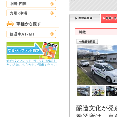
中国・四国
九州・沖縄
普通車AT/MT
特徴
総合パンフレットでじっくり検討し
たい方はこちらからご請求ください
醸造文化が発
教習所は、喜