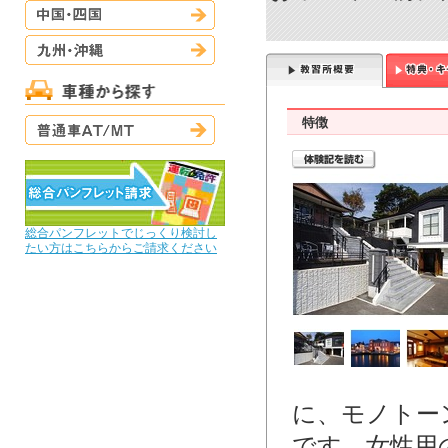
中国・四国
九州・沖縄
普通車AT/MT
特徴
総合パンフレットでじっくり検討し
たい方はこちらからご請求ください
に、モノトー
です。女性用