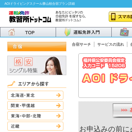
AOIドライビングスクール勝山校合宿プラン詳細
合宿サーチ
サービスの流れ
北海道・東北
関東・甲信越
東海・中部・北陸
近畿
お申込みの前に