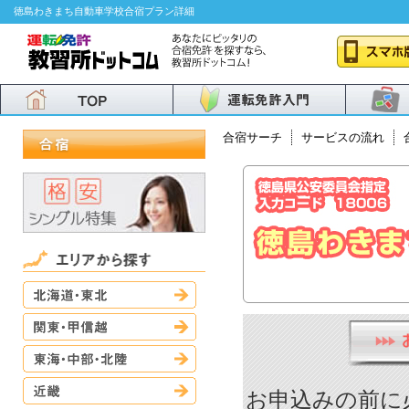
徳島わきまち自動車学校合宿プラン詳細
合宿サーチ
サービスの流れ
北海道・東北
関東・甲信越
東海・中部・北陸
近畿
お申込みの前に