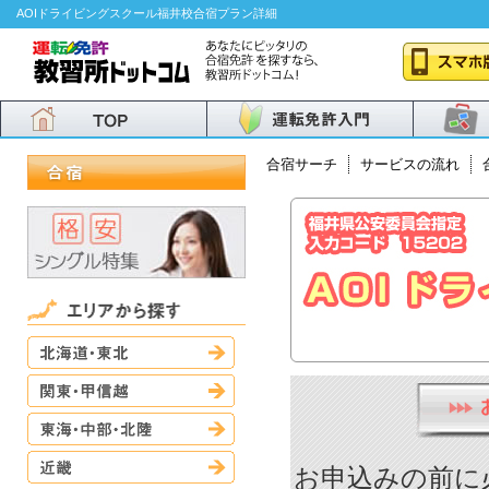
AOIドライビングスクール福井校合宿プラン詳細
合宿サーチ
サービスの流れ
北海道・東北
関東・甲信越
東海・中部・北陸
近畿
お申込みの前に