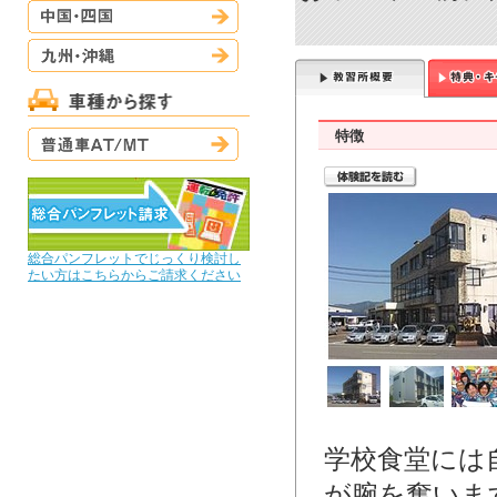
中国・四国
九州・沖縄
普通車AT/MT
特徴
総合パンフレットでじっくり検討し
たい方はこちらからご請求ください
学校食堂には
が腕を奮いま