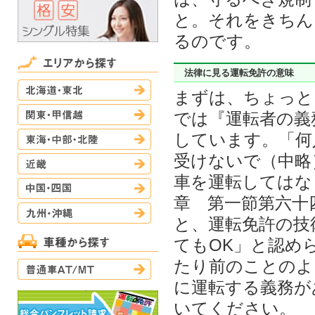
と。それをきちん
るのです。
法律に見る運転免許の意味
北海道・東北
まずは、ちょっと
関東・甲信越
では『運転者の義
東海・中部・北陸
しています。「何
受けないで（中略
近畿
車を運転してはな
中国・四国
章 第一節第六十
九州・沖縄
と、運転免許の技
てもOK」と認め
たり前のことのよ
普通車AT/MT
に運転する義務が
いてください。