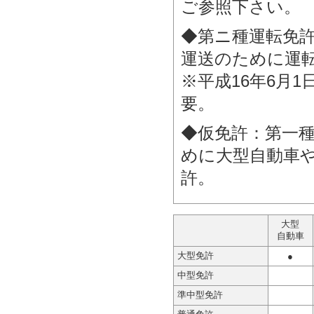
ご参照下さい。
◆第ニ種運転免
運送のために運
※平成16年6月
要。
◆仮免許：第一
めに大型自動車
許。
大型
自動車
大型免許
●
中型免許
準中型免許