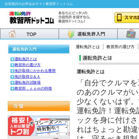
合宿免許のお申込みサイト教習所ドットコム
運転免許とは
教習所の選び方
運転免許とは
教習所の選び方
免許取得にかかわる費用
運転免許とは
免許取得Ｑ＆Ａ
「自分でクルマを
運転免許試験場
教習所．ｃｏｍの特徴
のあのクルマがい
少なくないはず。
運転免許！運転免
ックを身に付けさ
れはちょっと勘違
は、守るべき規制