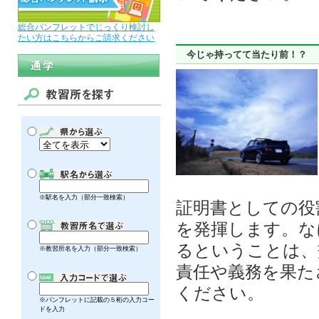
総合パンフレットでじっくり検討し
たい方はこちらからご請求ください
今じゃ持ってて当たり前！？
※駅名を入力（部分一致検索）
証明書としての役
を発揮します。な
るということは、
※教習所名を入力（部分一致検索）
責任や義務を果た
ください。
※パンフレットに記載の５桁の入力コー
ドを入力