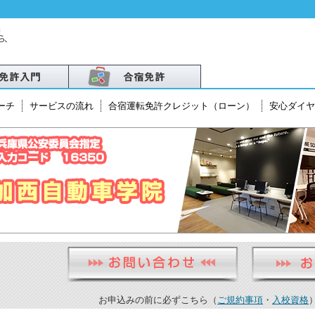
ーチ
サービスの流れ
合宿運転免許クレジット（ローン）
安心ダイヤ
北
越
・北陸
お申込みの前に必ずこちら（
ご規約事項
・
入校資格