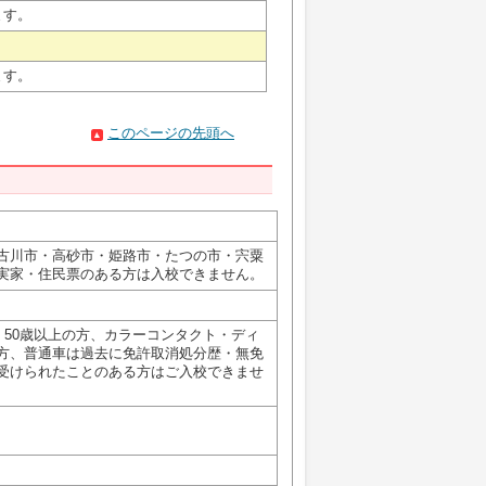
ます。
ます。
このページの先頭へ
）
古川市・高砂市・姫路市・たつの市・宍粟
実家・住民票のある方は入校できません。
)、50歳以上の方、カラーコンタクト・ディ
方、普通車は過去に免許取消処分歴・無免
受けられたことのある方はご入校できませ