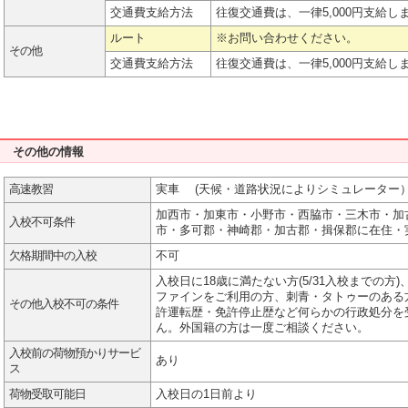
交通費支給方法
往復交通費は、一律5,000円支給し
ルート
※お問い合わせください。
その他
交通費支給方法
往復交通費は、一律5,000円支給し
その他の情報
高速教習
実車 (天候・道路状況によりシミュレーター
加西市・加東市・小野市・西脇市・三木市・加
入校不可条件
市・多可郡・神崎郡・加古郡・揖保郡に在住・
欠格期間中の入校
不可
入校日に18歳に満たない方(5/31入校までの方
ファインをご利用の方、刺青・タトゥーのある
その他入校不可の条件
許運転歴・免許停止歴など何らかの行政処分を
ん。外国籍の方は一度ご相談ください。
入校前の荷物預かりサービ
あり
ス
荷物受取可能日
入校日の1日前より