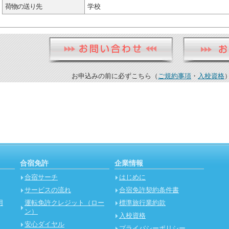
荷物の送り先
学校
お申込みの前に必ずこちら（
ご規約事項
・
入校資格
合宿免許
企業情報
合宿サーチ
はじめに
サービスの流れ
合宿免許契約条件書
用
運転免許クレジット（ロー
標準旅行業約款
ン）
入校資格
安心ダイヤル
プライバシーポリシー