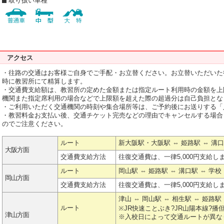
取り扱い車種
アクセス
・往路の交通はお客様ご自身でご手配・お立替ください。お立替いただいた
時に教習所にて精算します。
・交通費支給額は、教習所の定めた金額または指定ルート利用時の金額を上
機関また指定席利用の場合などで上限額を超えた際の超過分は自己負担とな
・ご利用いただく交通機関の時刻や集合場所等は、ご予約後にお送りする「
・教習料金お支払い後、交通チケット完売などの理由でキャンセルする場合
のでご注意ください。
ルート
新大阪駅・大阪駅 ⇔ 姫路駅 ⇔ 溝
大阪方面
交通費支給方法
往復交通費は、一律5,000円支給し
ルート
岡山駅 ⇔ 姫路駅 ⇔ 溝口駅 
岡山方面
交通費支給方法
往復交通費は、一律5,000円支給し
津山 ⇔ 岡山駅 ⇔ 相生駅 ⇔ 姫路駅
ルート
※JR快速ことぶき?JR山陽本線?播
津山方面
※入校日によって交通ルートが異