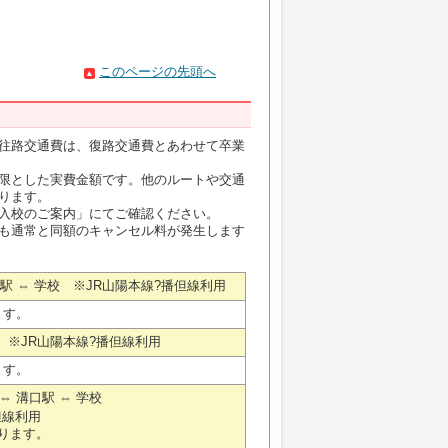
このページの先頭へ
往路交通費は、復路交通費とあわせて卒業
限とした実費金額です。他のルートや交通
ります。
入校のご案内」にてご確認ください。
も通常と同額のキャンセル料が発生します
口駅 ⇔ 学校 ※JR山陽本線?播但線利用
ます。
⇔ 学校 ※JR山陽本線?播但線利用
ます。
 ⇔ 溝口駅 ⇔ 学校
但線利用
なります。