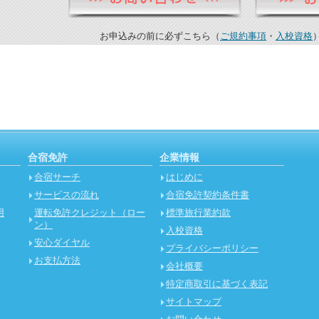
お申込みの前に必ずこちら（
ご規約事項
・
入校資格
合宿免許
企業情報
合宿サーチ
はじめに
サービスの流れ
合宿免許契約条件書
用
運転免許クレジット（ロー
標準旅行業約款
ン）
入校資格
安心ダイヤル
プライバシーポリシー
お支払方法
会社概要
特定商取引に基づく表記
サイトマップ