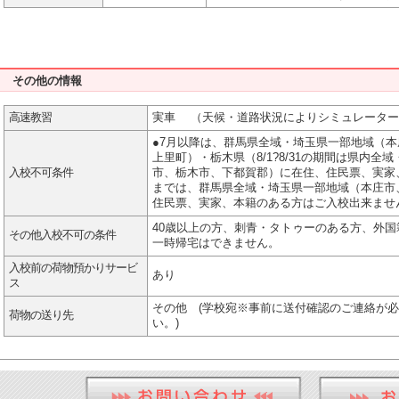
その他の情報
高速教習
実車 （天候・道路状況によりシミュレーター
●7月以降は、群馬県全域・埼玉県一部地域（
上里町）・栃木県（8/1?8/31の期間は県内
入校不可条件
市、栃木市、下都賀郡）に在住、住民票、実家、
までは、群馬県全域・埼玉県一部地域（本庄市
住民票、実家、本籍のある方はご入校出来ませ
40歳以上の方、刺青・タトゥーのある方、外
その他入校不可の条件
一時帰宅はできません。
入校前の荷物預かりサービ
あり
ス
その他 (学校宛※事前に送付確認のご連絡が
荷物の送り先
い。)