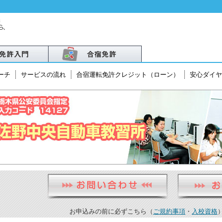
ーチ
サービスの流れ
合宿運転免許クレジット（ローン）
安心ダイヤ
北
越
・北陸
お申込みの前に必ずこちら（
ご規約事項
・
入校資格