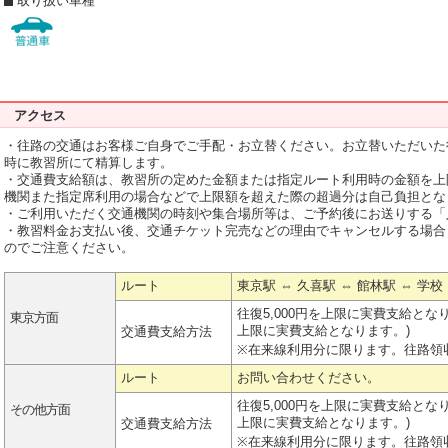
取り扱い車種
アクセス
・往路の交通はお客様ご自身でご手配・お立替ください。お立替いただいた
時に教習所にて精算します。
・交通費支給額は、教習所の定めた金額または指定ルート利用時の金額を上
機関また指定席利用の場合などで上限額を超えた際の超過分は自己負担とな
・ご利用いただく交通機関の時刻や集合場所等は、ご予約後にお送りする「
・教習料金お支払い後、交通チケット完売などの理由でキャンセルする場合
のでご注意ください。
ルート
東京駅 ⇔ 久喜駅 ⇔ 館林駅 ⇔ 学
往復5,000円を上限に実費支給となりま
東京方面
上限に実費支給となります。)
交通費支給方法
※在来線利用分に限ります。往路領
ルート
お問い合わせください。
往復5,000円を上限に実費支給となりま
その他方面
上限に実費支給となります。)
交通費支給方法
※在来線利用分に限ります。往路領