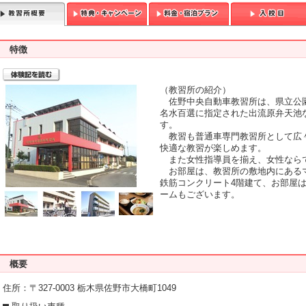
特徴
T
（教習所の紹介）
佐野中央自動車教習所は、県立公
名水百選に指定された出流原弁天池
す。
教習も普通車専門教習所として広
快適な教習が楽しめます。
また女性指導員を揃え、女性なら
お部屋は、教習所の敷地内にある
鉄筋コンクリート4階建て、お部屋
ームもございます。
概要
住所：〒327-0003 栃木県佐野市大橋町1049