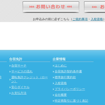
お申込みの前に必ずこちら（
ご規約事項
・
入校資格
合宿免許
企業情報
合宿サーチ
はじめに
サービスの流れ
合宿免許契約条件書
用
運転免許クレジット（ロー
標準旅行業約款
ン）
入校資格
安心ダイヤル
プライバシーポリシー
お支払方法
会社概要
特定商取引に基づく表記