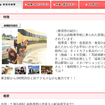
特徴
T
（教習所の紹介）
富久山自動車学校に来られた皆様
されています。
指導員・受付・送迎担当・食堂の
あたたかい心でお手伝いさせていた
校内には、ネットカフェ並みのハイ
す（無線・ＬＡＮ完備）！写経体験
す。さらに特別企画として「温泉三
郡山駅前には、スタバやショッピン
さん！！毎時間スクールバスが出て
ては？
東京駅から1時間20分と好アクセスなのも魅力です！！
概要
住所：〒963-8061 福島県郡山市富久山町福原字水穴1