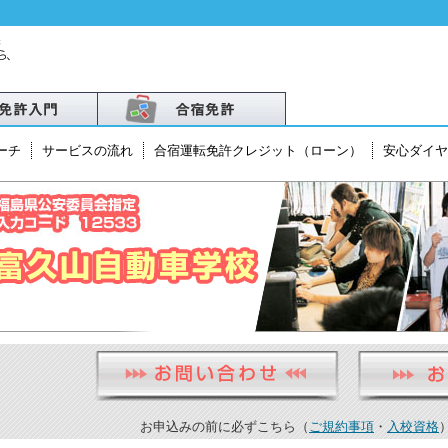
ーチ
サービスの流れ
合宿運転免許クレジット（ローン）
安心ダイヤ
北
越
・北陸
お申込みの前に必ずこちら（
ご規約事項
・
入校資格