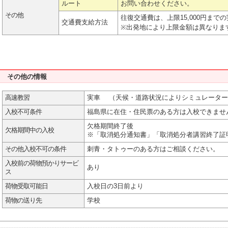
ルート
お問い合わせください。
その他
往復交通費は、上限15,000円まで
交通費支給方法
※出発地により上限金額は異なりま
その他の情報
高速教習
実車 （天候・道路状況によりシミュレーター
入校不可条件
福島県に在住・住民票のある方は入校できませ
欠格期間終了後
欠格期間中の入校
※「取消処分通知書」「取消処分者講習終了証
その他入校不可の条件
刺青・タトゥーのある方はご相談ください。
入校前の荷物預かりサービ
あり
ス
荷物受取可能日
入校日の3日前より
荷物の送り先
学校