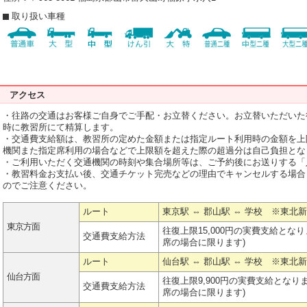
取り扱い車種
アクセス
・往路の交通はお客様ご自身でご手配・お立替ください。お立替いただいた
時に教習所にて精算します。
・交通費支給額は、教習所の定めた金額または指定ルート利用時の金額を上
機関また指定席利用の場合などで上限額を超えた際の超過分は自己負担とな
・ご利用いただく交通機関の時刻や集合場所等は、ご予約後にお送りする「
・教習料金お支払い後、交通チケット完売などの理由でキャンセルする場合
のでご注意ください。
ルート
東京駅 ⇔ 郡山駅 ⇔ 学校 ※東北
東京方面
往復上限15,000円の実費支給と
交通費支給方法
席の場合に限ります)
ルート
仙台駅 ⇔ 郡山駅 ⇔ 学校 ※東北
仙台方面
往復上限9,900円の実費支給とな
交通費支給方法
席の場合に限ります)