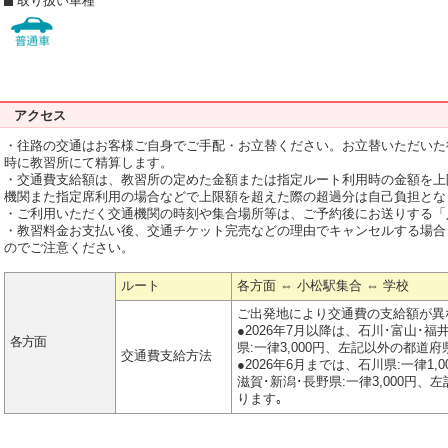
取り扱い車種
アクセス
・往路の交通はお客様ご自身でご手配・お立替ください。お立替いただいた
時に教習所にて精算します。
・交通費支給額は、教習所の定めた金額または指定ルート利用時の金額を上
機関また指定席利用の場合などで上限額を超えた際の超過分は自己負担とな
・ご利用いただく交通機関の時刻や集合場所等は、ご予約後にお送りする「
・教習料金お支払い後、交通チケット完売などの理由でキャンセルする場合
のでご注意ください。
ルート
各方面 ⇔ 小松駅集合 ⇔ 学校
ご出発地により交通費の支給額が異
●2026年7月以降は、石川･富山･福井
各方面
県:一律3,000円、左記以外の都道府
交通費支給方法
●2026年6月までは、石川県:一律1,0
滋賀･新潟･長野県:一律3,000円、
ります｡