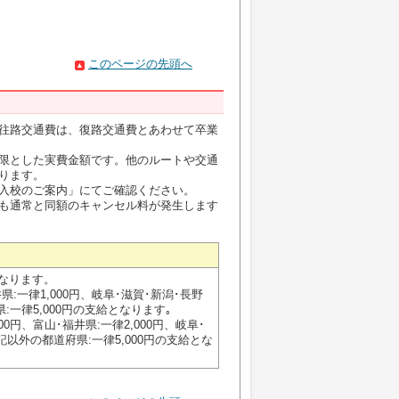
このページの先頭へ
往路交通費は、復路交通費とあわせて卒業
限とした実費金額です。他のルートや交通
ります。
入校のご案内」にてご確認ください。
も通常と同額のキャンセル料が発生します
なります。
県:一律1,000円、岐阜･滋賀･新潟･長野
県:一律5,000円の支給となります｡
00円、富山･福井県:一律2,000円、岐阜･
左記以外の都道府県:一律5,000円の支給とな