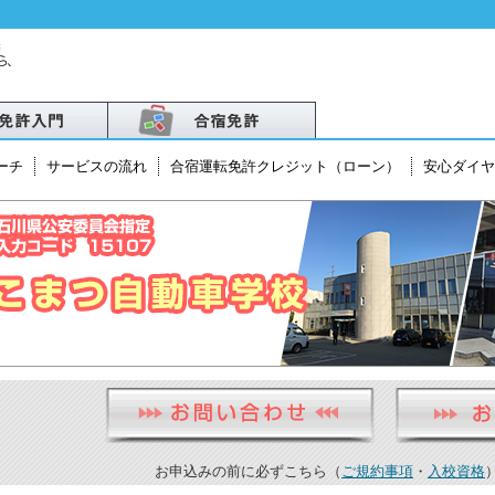
ーチ
サービスの流れ
合宿運転免許クレジット（ローン）
安心ダイヤ
北
越
・北陸
お申込みの前に必ずこちら（
ご規約事項
・
入校資格