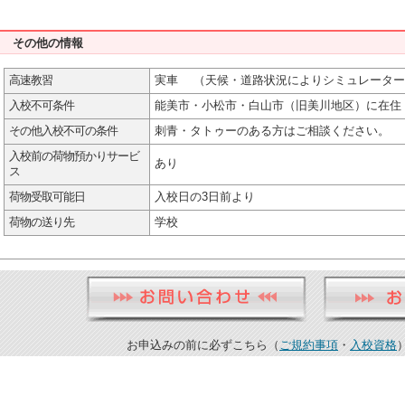
その他の情報
高速教習
実車 （天候・道路状況によりシミュレーター
入校不可条件
能美市・小松市・白山市（旧美川地区）に在住
その他入校不可の条件
刺青・タトゥーのある方はご相談ください。
入校前の荷物預かりサービ
あり
ス
荷物受取可能日
入校日の3日前より
荷物の送り先
学校
お申込みの前に必ずこちら（
ご規約事項
・
入校資格