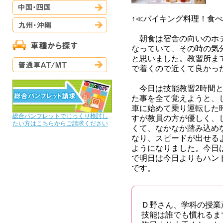
中国・四国
↑≪バイキング料理！食べ
九州・沖縄
朝食は宿舎の向いのホテ
なっていて、その時の気
と思いました。教習所ま
普通車AT/MT
で着くので近くて良かっ
今日は技能教習2時間と
た事を全て覚えようと、
車に始めて乗り運転した
総合パンフレットでじっくり検討し
すが教員の方が優しく、
たい方はこちらからご請求ください
くて、なかなか踏み込め
なり、スピードが出せる
ようになりました。今日
で明日は今日よりもハン
です。
Ｄ野さん、学科の授業
技能は誰でも慣れるま