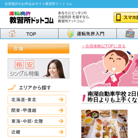
合宿免許のお申込みサイト教習所ドットコム
＜合宿体験記TOPに戻る
南湖自動車学校 2日
北海道・東北
昨日よりも上手くな
関東・甲信越
東海・中部・北陸
近畿