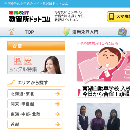
合宿免許のお申込みサイト教習所ドットコム
＜合宿体験記TOPに戻る
南湖自動車学校 入
北海道・東北
今日から合宿！頑張
関東・甲信越
東海・中部・北陸
近畿