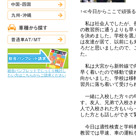
中国・四国
↑≪今日からここで頑張
九州・沖縄
私は社会人でしたが、長
の教習所に通うよりも早
を決めました。学校を選
普通車AT/MT
は友達が居て、以前にも
ろだと思いましたので、
た。
私は大宮から新幹線で向
総合パンフレットでじっくり検討し
早く着いたので移動で疲
たい方はこちらからご請求ください
向かいました。学校は移
習共に落ち着いて受けら
一緒に入校した方々の年
す。友人、兄弟で入校さ
人で入校された方もいら
した方とも話しができて
今日は適性検査と学科教
教習では早速、車の運転