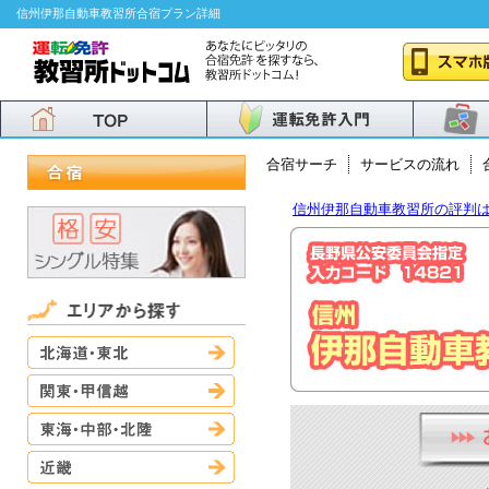
信州伊那自動車教習所合宿プラン詳細
合宿サーチ
サービスの流れ
信州伊那自動車教習所の評判
北海道・東北
関東・甲信越
東海・中部・北陸
近畿