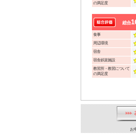
の満足度
1
総合
食事
周辺環境
宿舎
宿舎娯楽施設
教習所・教習について
の満足度
お