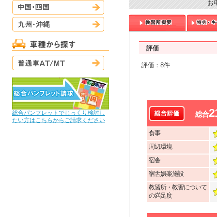
お
中国・四国
九州・沖縄
評価
普通車AT/MT
評価：8件
2
総合パンフレットでじっくり検討し
総合
たい方はこちらからご請求ください
食事
周辺環境
宿舎
宿舎娯楽施設
教習所・教習について
の満足度