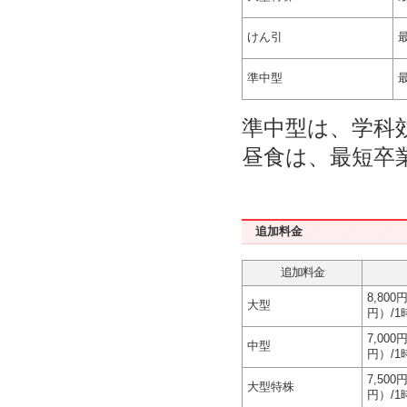
けん引
準中型
準中型は、学科
昼食は、最短卒業
追加料金
追加料金
8,800
大型
円）/1
7,000
中型
円）/1
7,500
大型特株
円）/1