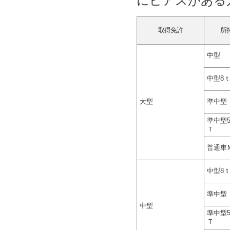
にピアスがある
取得免許
所
中型
中型8
大型
準中型
準中型
Ｔ
普通車
中型8
準中型
中型
準中型
Ｔ