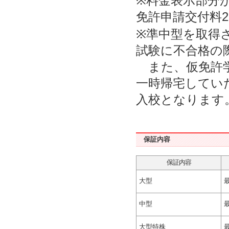
※料金表示部分
免許申請交付料2
※準中型を取得
試験に不合格の際
また、仮免許学
一時帰宅してい
入校となります
保証内容
保証内容
大型
中型
大型特株