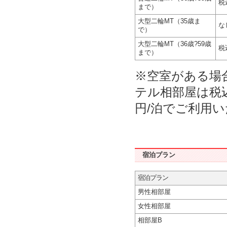
税
まで）
大型二輪MT（35歳ま
な
で）
大型二輪MT（36歳?59歳
税
まで）
※空室がある場
テル相部屋は税込
円/泊でご利用
宿泊プラン
宿泊プラン
男性相部屋
女性相部屋
相部屋B