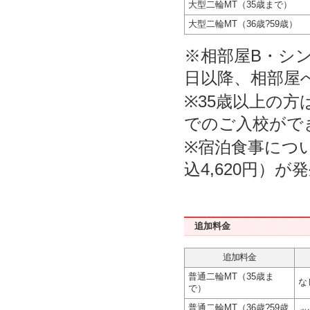
大型二輪MT（35歳まで）
大型二輪MT（36歳?59歳）
※相部屋B・シ
日以降、相部屋
※35歳以上の
でのご入校がで
※宿泊食事につ
込4,620円）が
追加料金
追加料金
普通二輪MT（35歳ま
な
で）
普通二輪MT（36歳?59歳