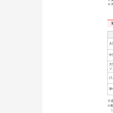
※
大
中
大
ジ
け
準
※
※
シン