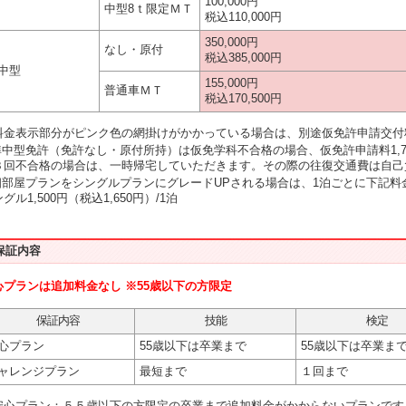
100,000円
中型8ｔ限定ＭＴ
税込110,000円
350,000円
なし・原付
税込385,000円
中型
155,000円
普通車ＭＴ
税込170,500円
料金表示部分がピンク色の網掛けがかかっている場合は、別途仮免許申請交付料2
準中型免許（免許なし・原付所持）は仮免学科不合格の場合、仮免許申請料1,7
３回不合格の場合は、一時帰宅していただきます。その際の往復交通費は自己
相部屋プランをシングルプランにグレードUPされる場合は、1泊ごとに下記料
グル1,500円（税込1,650円）/1泊
保証内容
心プランは追加料金なし ※55歳以下の方限定
保証内容
技能
検定
心プラン
55歳以下は卒業まで
55歳以下は卒業ま
ャレンジプラン
最短まで
１回まで
安心プラン：５５歳以下の方限定の卒業まで追加料金がかからないプランです