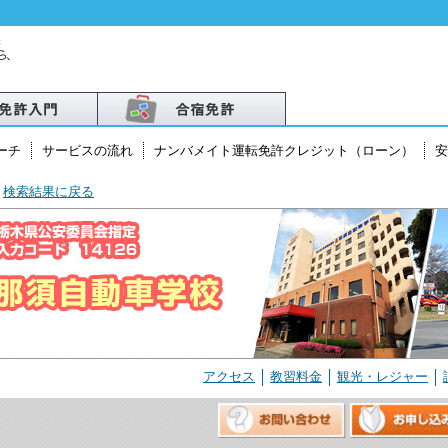
ーチ
サービスの流れ
ナンバメイト運転免許クレジット（ローン）
安
検索結果に戻る
北
越
アクセス
教習料金
観光・レジャー
・北陸