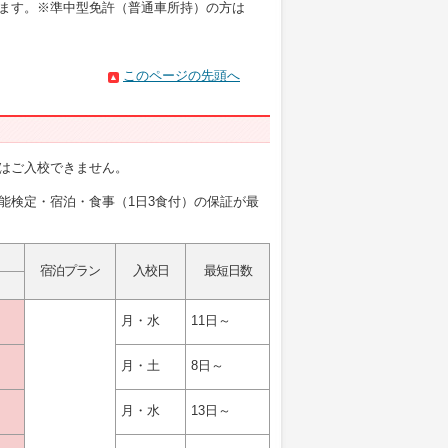
します。※準中型免許（普通車所持）の方は
このページの先頭へ
はご入校できません。
能検定・宿泊・食事（1日3食付）の保証が最
宿泊プラン
入校日
最短日数
月・水
11日～
月・土
8日～
月・水
13日～