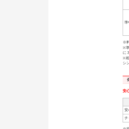
準
※
※
に
※
シン
安
安
チ
※