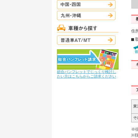
中国・四国
九州・沖縄
住所
普通車AT/M
総合パンフレットでじっくり検討し
たい方はこちらからご請求ください
東
そ
※
※