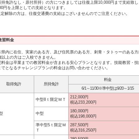
所持免許なし・原付所持）の方につきましては往復上限10,000円まで支給致
,000円を上限としての支給となります。
限定解除の方は、往復交通費の支給はございませんのでご注意ください。
教習料金
木県内に在住、実家のある方、及び住民票のある方、刺青・タトゥーのある方
6歳以上の方はご入校できません。
記料金は卒業までの教習料金が含まれる安心プランとなります。技能教習・技
までとなるチャレンジプランの料金はお問い合わせください。
料金
取得免許
所持免許
6/1～11/30※準中型は9/20～1/15
212,000円
中型8ｔ限定ＭＴ
税込233,200円
180,000円
型
中型
税込198,000円
準中型5ｔ限定Ｍ
287,500円
Ｔ
税込316,250円
280,500円