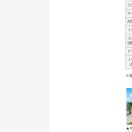
コ
ス
AT
Ｊ
コ
須
ド
Ｊ
（
※