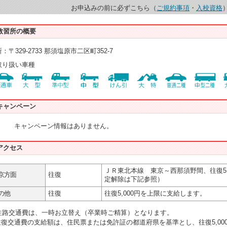
お申込みの前に必ずこちら（
ご規約事項
・
入校資格
教習所の概要
：〒329-2733 那須塩原市二区町352-7
T
取り扱い車種
キャンペーン
キャンペーン情報はありません。
アクセス
ＪＲ東北本線 東京～西那須野間、往復5
京方面
往復
定解除は下記参照）
の他
往復
往復5,000円を上限に支給します。
往路交通費は、一時お立替え（卒業時ご精算）となります。
往復交通費の支給額は、住民票または免許証の都道府県を基準とし、往復5,0