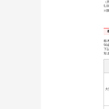
（
5
※
栃
5
下
短
大