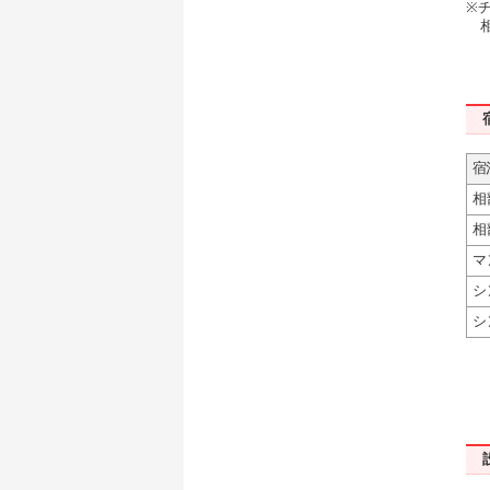
※
相部
宿
相
相
マ
シ
シ