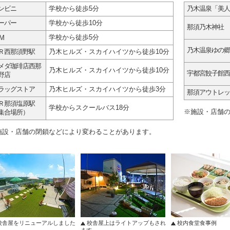
ンビニ
学校から徒歩5分
乃木温泉「美人
ーパー
学校から徒歩10分
那須乃木神社
学校から徒歩5分
M
乃木温泉ゆの郷
Ｒ西那須野駅
乃木ヒルズ・スカイハイツから徒歩10分
メダ珈琲店西那
乃木ヒルズ・スカイハイツから徒歩10分
宇都宮餃子館西
野店
ラッグストア
乃木ヒルズ・スカイハイツから徒歩3分
那須アウトレッ
Ｒ那須塩原駅
学校からスクールバス18分
※施設・店舗
集合場所）
施設・店舗の閉鎖などにより変わることがあります。
校舎屋をリニューアルしました
校舎屋上はライトアップもされ
校内食堂食事例