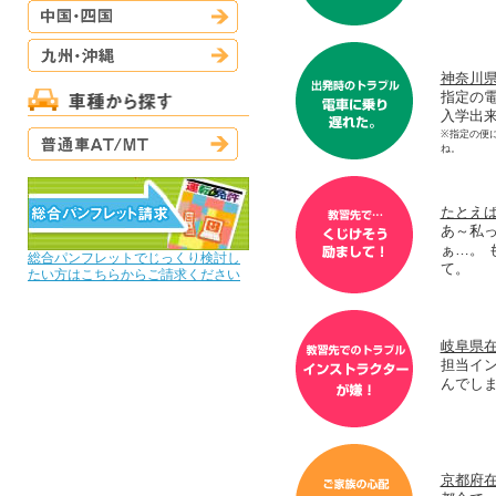
中国・四国
九州・沖縄
神奈川県
指定の
入学出
普通車AT/MT
※指定の便
ね。
たとえ
あ～私
ぁ…。
総合パンフレットでじっくり検討し
て。
たい方はこちらからご請求ください
岐阜県在
担当イ
んでし
京都府在