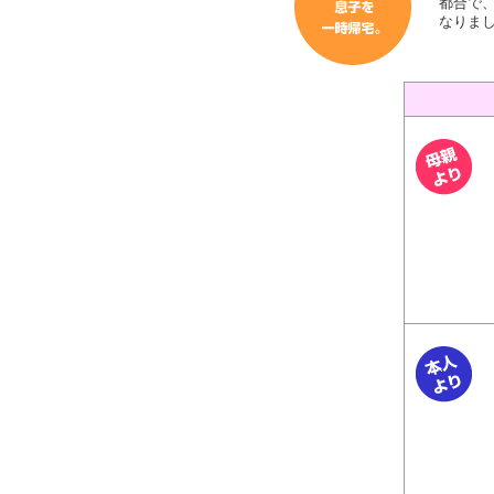
都合で
なりま