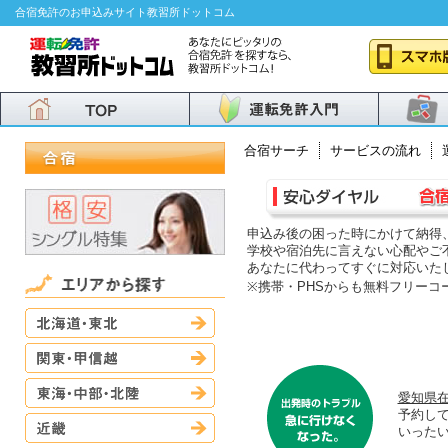
合宿免許のお申込みサイト教習所ドットコム
合宿サーチ
サービスの流れ
申込み後の困った時にかけて納得
学校や宿泊先に言えない心配やご
あなたに代わってすぐに対応いた
※携帯・PHSからも無料フリーコ
北海道・東北
関東・甲信越
東海・中部・北陸
愛知県在
予約し
近畿
いった