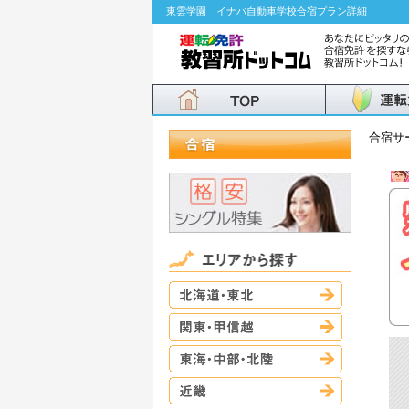
東雲学園 イナバ自動車学校合宿プラン詳細
合宿サ
北海道・東
関東・甲信
東海・中部
近畿