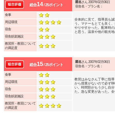
匿名
さん 2007年02月06日
14
総合
/ 25ポイント
宿舎名・プラン名：
食事
全体的に見て、指導員も誠
周辺環境
う。マナーもとても良く、
やりやすかった。配車時の
宿舎
と思う。温泉や他の観光地
宿舎娯楽施設
教習所・教習について
の満足度
匿名
さん 2007年02月06日
15
総合
/ 25ポイント
宿舎名・プラン名：
食事
教習はみなさん丁寧に指導
周辺環境
から授業がないので必ず8
い。時間割がもう少し自分
宿舎
た。急な変更があった。全
宿舎娯楽施設
教習所・教習について
の満足度