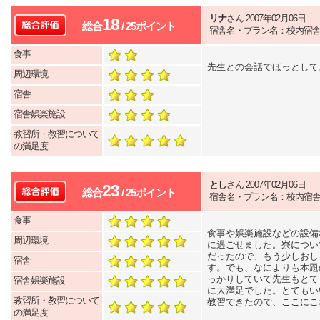
リナ
さん 2007年02月06日
18
総合
/ 25ポイント
宿舎名・プラン名：校内宿
食事
先生との会話でほっとして
周辺環境
宿舎
宿舎娯楽施設
教習所・教習について
の満足度
とし
さん 2007年02月06日
23
総合
/ 25ポイント
宿舎名・プラン名：校内宿
食事
食事や娯楽施設などの設備
周辺環境
に過ごせました。寮につい
だったので、もう少しおし
宿舎
す。でも、なによりも本題
っかりしていて先生もとて
宿舎娯楽施設
に大満足でした。とてもい
教習所・教習について
教習できたので、ここにこ
の満足度