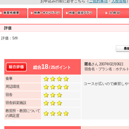
お申込みの前に必ずこちら（
ご規約事項
・
入校資格
評価
T
評価：5件
匿名
さん 2007年02月06日
18
総合
/ 25ポイント
宿舎名・プラン名：ホテル
食事
コースが広いので練習しや
周辺環境
宿舎
宿舎娯楽施設
教習所・教習について
の満足度