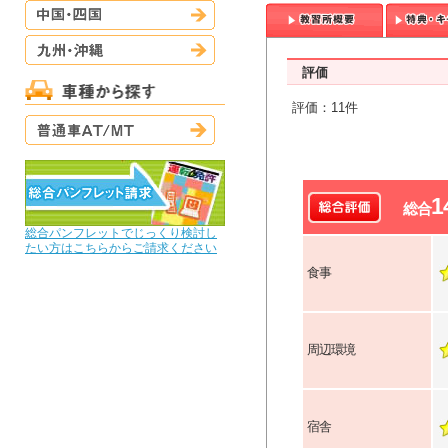
中国・四国
九州・沖縄
評価
評価：11件
普通車AT/MT
1
総合
総合パンフレットでじっくり検討し
たい方はこちらからご請求ください
食事
周辺環境
宿舎