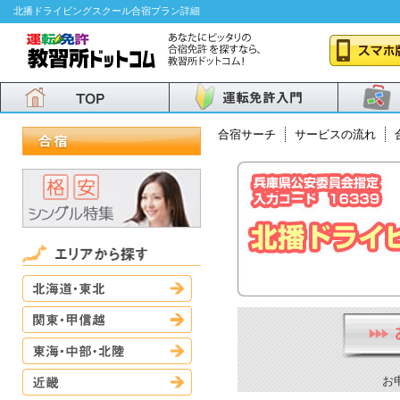
北播ドライビングスクール合宿プラン詳細
合宿サーチ
サービスの流れ
北海道・東北
関東・甲信越
東海・中部・北陸
近畿
お