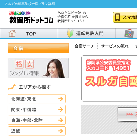
スルガ自動車学校合宿プラン詳細
合宿サーチ
サービスの流れ
北海道・東北
関東・甲信越
東海・中部・北陸
近畿
お