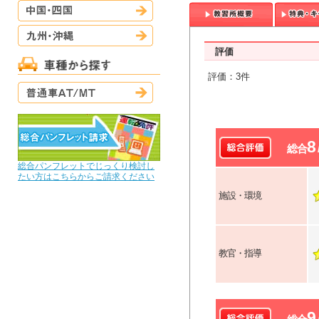
中国・四国
九州・沖縄
評価
評価：3件
普通車AT/MT
8
総合
総合パンフレットでじっくり検討し
たい方はこちらからご請求ください
施設・環境
教官・指導
9