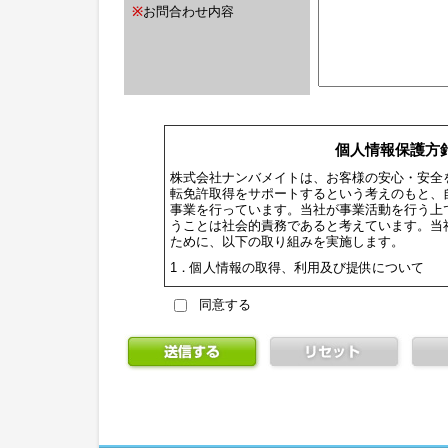
※
お問合わせ内容
個人情報保護方
株式会社ナンバメイトは、お客様の安心・安全
転免許取得をサポートするという考えのもと、
事業を行っています。当社が事業活動を行う上
うことは社会的責務であると考えています。当
ために、以下の取り組みを実施します。
1．個人情報の取得、利用及び提供について
当社の全ての事業で取り扱う個人情報及び従
同意する
切な取得、利用及び提供を行い、特定した利
超えて個人情報を取り扱うことはありません
の取り扱いを行う場合には、あらかじめご本
2．個人情報に関する法令や指針、規範につい
個人情報に関する法令・国が定める指針その
3．個人情報の安全管理について
個人情報への不正アクセスや、個人情報の漏