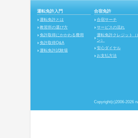
に対して、合理的な防止並びに是正措置を行
運転免許入門
合宿免許
4．個人情報に関する苦情及び相談について
運転免許とは
合宿サーチ
個人情報に関する苦情及び相談には、速やか
教習所の選び方
サービスの流れ
5．個人情報保護の取り組み（個人情報保護マ
免許取得にかかわる費用
運転免許クレジット（
個人情報の保護を適切に行うため、継続的に
ン）
します。
免許取得Q&A
安心ダイヤル
制定日 2001年6月1日
運転免許試験場
お支払方法
改定日 2008年10月15日
株式会社ナンバメイト
代表取締役 時野 学
個人情報の取り扱いに
1．個人情報の取得
当社は、業務上必要な範囲内で、かつ、適法
Copyright(c)2006-2026 na
を取得します。
個人情報とはお客様の氏名・住所・生年月日
レス・画像及び音声等、個人を特定できる固
取得の方法といたしましては、当社コールセ
弊社の運営するＷＥＢサイトでの取得、代理
よる取得がございます。個人情報の登録が発生
者への情報の漏洩や改ざんのリスクを防ぐことができ
Socket Layer)暗号化通信を採用しております