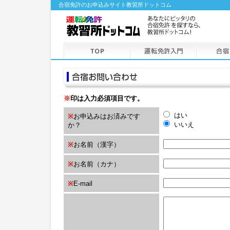
合宿免許のお申込みサイト教習所ドットコム
※
印は入力必須項目です。
はい
※
お申込みはお済みです
いいえ
か？
※
お名前（漢字）
※
お名前（カナ）
※
E-mail