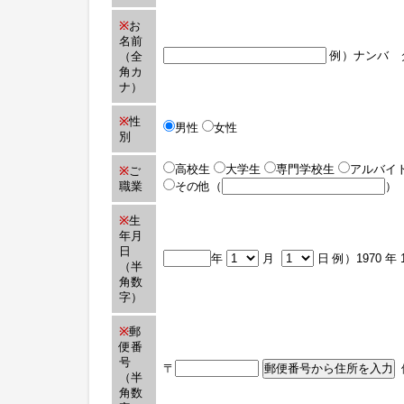
※
お
名前
例）ナンバ 
（全
角カ
ナ）
※
性
男性
女性
別
高校生
大学生
専門学校生
アルバイ
※
ご
職業
その他（
）
※
生
年月
日
年
月
日 例）1970 年 
（半
角数
字）
※
郵
便番
号
〒
郵便番号から住所を入力
例
（半
角数