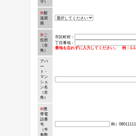
字）
※
都
道府
県
※
ご
市区町村：
住所
丁目番地：
（全
番地を忘れずに入力してください。 例：1-1-
角）
アパ
ー
ト・
マン
ショ
ン名
（全
角）
※
携
帯電
話番
例）08011111
号
（半
角数