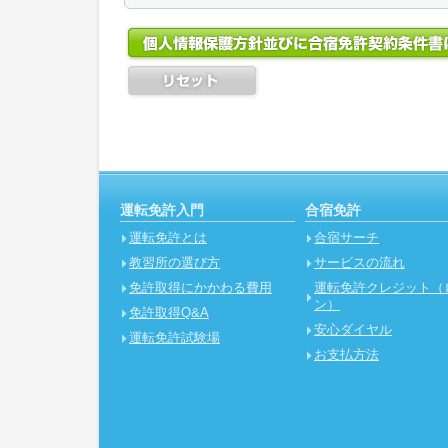
② 「運転免許クレジット（分割払い）」の
1．個人情報の取得
手続きが完了し、信販会社が当社へローン引
当社は、業務上必要な範囲内で、かつ、適法
③ クレジットカード払いの場合、カード
を取得します。
たとき
個人情報とはお客様の氏名・住所・生年月日
なお、当社が申込金を収受した場合は、教
レス・画像及び音声等、個人を特定できる固
か、契約を解除するときの取消料に充
取得の方法といたしましては、当社コールセ
（お申し込み条件）
弊社の運営するＷＥＢサイトでの取得、代理
よる取得がございます。個人情報の登録が発生
１．お客様のご都合により合宿教習を中断す
者への情報の漏洩や改ざんのリスクを防ぐことができ
できません。ただし、自動車教習所の許可が
Socket Layer)暗号化通信を採用しております
いて教習料金を追加でお支払いいただくなど
ることを条件としてお受けすることができま
2．個人情報の利用目的
なお、一時帰宅を前提とした一部商品はこの
運転免許入門
合宿免許
当社が取得したお客様の個人情報は、次の目
２．複数名でお申し込みいただいた後、一部
運転免許とは
合宿サーチ
解除する場合、他のお客様全員の契約条件が
(1)お客様が当社のサービスを受けるための書
更に伴って生じる差額はお客様のご負担とな
(2)お客様が合宿教習を受けるための交通及び
教習所の選び方
サービスの流れ
３．当社は、お申込みの承諾後や契約が成立
(3)お客様が希望される運転免許クレジット（
身の障害、アレルギー、妊娠または妊娠の可
免許取得にかかわる費用
運転免許クレジット（
(4) 郵便、電話、電子メールなどの方法によ
必要であることを知ったときは可能かつ合理
ン）
品等をお届けするため。
免許取得Q&A
とといたしますが、手配ができないときは、
(5)顧客満足度の向上を図ることを目的として
安心ダイヤル
解除することができます。
運転免許試験場
の方法によりアンケート調査を実施するため。
４. 当社は、お客様が次に該当する場合、お
お支払方法
(6)当社が運営する事業、又は、当社の提携先
した後であっても、契約を解除することがで
の中で、顧客に有益であると思われる情報を、
① 免許取消、無免許運転などの行政処分を
の方法により提供するため。
ないことを知ったとき
② 運転適性相談、医師の診断など当社が求
3．個人情報の共有
③ 入校される自動車教習所の入校不可条件
収集する個人情報は、当社の業務にとって重
５．当社は、次に該当する場合、何らの責任