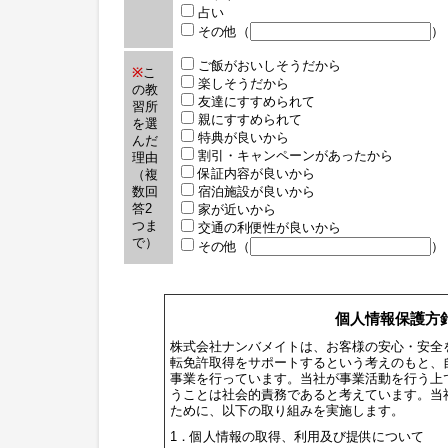
占い
その他（
）
ご飯がおいしそうだから
※
こ
楽しそうだから
の教
友達にすすめられて
習所
親にすすめられて
を選
特典が良いから
んだ
割引・キャンペーンがあったから
理由
保証内容が良いから
（複
数回
宿泊施設が良いから
答2
家が近いから
つま
交通の利便性が良いから
で）
その他（
）
個人情報保護方
株式会社ナンバメイトは、お客様の安心・安全
転免許取得をサポートするという考えのもと、
事業を行っています。当社が事業活動を行う上
うことは社会的責務であると考えています。当
ために、以下の取り組みを実施します。
1．個人情報の取得、利用及び提供について