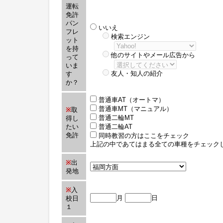
運転
免許
パン
いいえ
フレ
検索エンジン
ット
を持
他のサイトやメール広告から
って
いま
友人・知人の紹介
す
か？
普通車AT（オートマ）
普通車MT（マニュアル）
※
取
普通二輪MT
得し
たい
普通二輪AT
免許
同時教習の方はここをチェック
上記の中であてはまる全ての車種をチェック
※
出
発地
※
入
月
日
校日
１