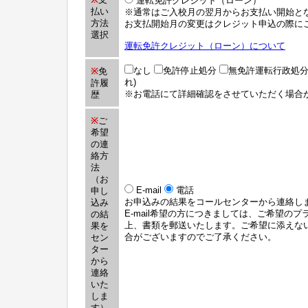
運転免許クレジット（ローン）
払い
※通常はご入校月の翌月からお支払い開始と
方法
お支払開始月の変更はクレジット申込の際に
選択
運転免許クレジット（ローン）について
なし
免許停止処分
無免許運転行政処
※
免
れ)
許履
※お電話にて詳細確認をさせていただく場合
歴
※
ご
希望
の連
絡方
法
（お
E-mail
電話
申し
お申込みの結果をコールセンターから連絡し
込み
E-mail希望の方につきましては、ご希望の
の結
上、書類を郵送いたします。ご希望に添えな
果を
合がございますのでご了承ください。
セン
ター
から
連絡
いた
しま
す）