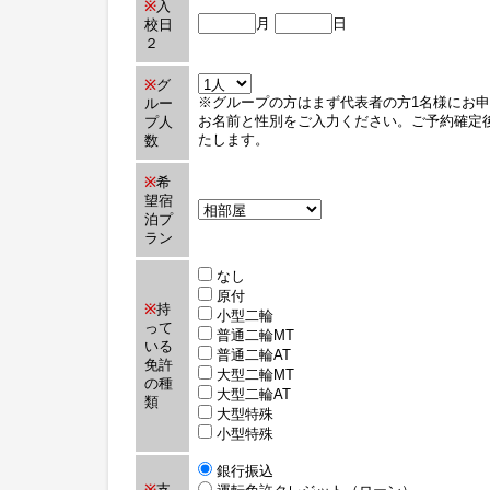
※
入
月
日
校日
２
※
グ
※グループの方はまず代表者の方1名様にお
ルー
お名前と性別をご入力ください。ご予約確定
プ人
たします。
数
※
希
望宿
泊プ
ラン
なし
原付
※
持
小型二輪
って
普通二輪MT
いる
普通二輪AT
免許
大型二輪MT
の種
大型二輪AT
類
大型特殊
小型特殊
銀行振込
※
支