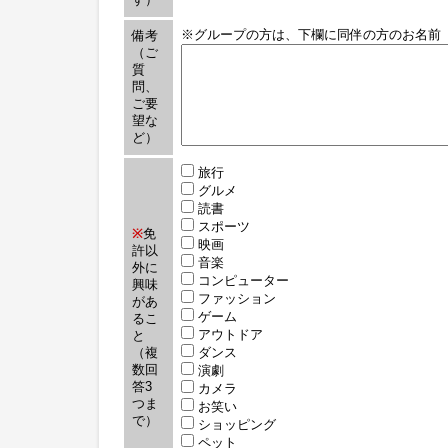
※グループの方は、下欄に同伴の方のお名前
備考
（ご
質
問、
ご要
望な
ど）
旅行
グルメ
読書
スポーツ
※
免
映画
許以
音楽
外に
コンピューター
興味
ファッション
があ
ゲーム
るこ
アウトドア
と
（複
ダンス
数回
演劇
答3
カメラ
つま
お笑い
で）
ショッピング
ペット