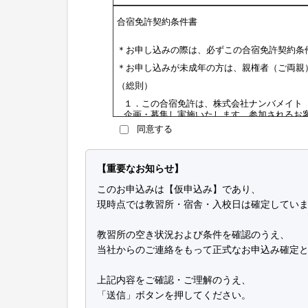
当社の全ての事業で取り扱う個人情報及び従
切な取得、利用及び提供を行い、特定した利
合宿免許契約条件書
超えて個人情報を取り扱うことはありません
の取り扱いを行う場合には、あらかじめご本
＊お申し込みの際は、必ずこの合宿免許契約条
2．個人情報に関する法令や指針、規範につい
＊お申し込みが未成年の方は、親権者（ご両親
個人情報に関する法令・国が定める指針その
（総則）
3．個人情報の安全管理について
１．この合宿免許は、株式会社ナンバメイト
個人情報への不正アクセスや、個人情報の漏
企画・募集し実施いたします。参加されるお
に対して、合理的な防止並びに是正措置を行
（以下、当契約といいます）を締結すること
同意する
２．合宿免許の内容・条件は、募集広告（Ｗ
4．個人情報に関する苦情及び相談について
サイトを含む）、パンフレット、予約確認書
書および
標準旅行業約款募集企画旅行契約の
個人情報に関する苦情及び相談には、速やか
【重要なお知らせ】
（お申し込みとご契約の成立）
5．個人情報保護の取り組み（個人情報保護マ
このお申込みは【仮申込み】であり、
１．当社は、お客様より自動車教習所、入校
個人情報の保護を適切に行うため、継続的に
現時点では教習所・宿舎・入校日は確定してい
手配の希望を承り、道路交通法、自動車教習
します。
し、当社が手配を承諾する旨をお客様へ回答
制定日 2001年6月1日
みをいただきます。なお、お申し込みの方が
教習所の空き状況および条件を確認のうえ、
意を確認させていただきます。
改定日 2008年10月15日
２．お申し込み後、当社が指定する期日まで
当社からのご連絡をもって正式なお申込み確定
料金全額をお支払いいただいた場合に当契約
株式会社ナンバメイト
「お客様が申込金または教習料金全額をお支
代表取締役 時野 学
上記内容をご確認・ご理解のうえ、
下のいずれかの場合を指します。
① 申込金または教習料金全額をお支払いい
「送信」ボタンを押してください。
個人情報の取り扱いに
したとき