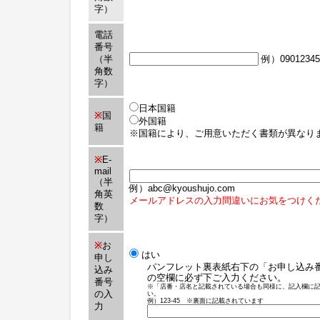
字）
電話
番号
（半
例）09012345
角数
字）
日本国籍
※
国
外国籍
籍
※国籍により、ご用意いただく書類が異なり
※
E-
mail
（半
例）abc@kyoushujo.com
角英
メールアドレスの入力間違いにお気をつけく
数
字）
※
お
はい
申し
パンフレット裏表紙右下の「お申し込み
込み
の空欄に必ず下ご入力ください。
番号
※「店番・店名と記載されている場合も同様に、記入欄に
の入
い。
例）123-45 ※裏面に記載されています
力